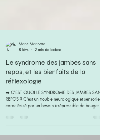
Marie Marinette
8 févr.
2 min de lecture
Le syndrome des jambes sans
repos, et les bienfaits de la
réflexologie
➡️ C'EST QUOI LE SYNDROME DES JAMBES SANS
REPOS ? C'est un trouble neurologique et sensoriel
caractérisé par un besoin irrépressible de bouger les
jambes, souvent accompagné de sensations
désagréables : - picotements, - tensions, - sensations
de brûlures, - fourmillements, - décharges électriques,