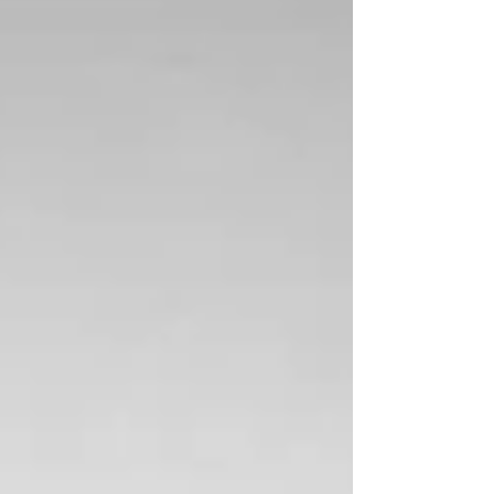
- impression de tiraillement.... Ces symptômes
apparaissent principalement au repos, en fin de
journée ou la nuit, et peuvent perturber fortement le
sommeil et la qualité de vie. ➡️