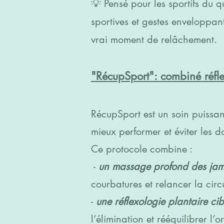
💡 Pensé pour les sportifs du 
sportives et gestes enveloppant
vrai moment de relâchement.
"RécupSport": combiné réfl
RécupSport est un soin puissant
mieux performer et éviter les d
Ce protocole combine :
-
un massage profond des ja
courbatures et relancer la circ
-
une réflexologie plantaire ci
l’élimination et rééquilibrer l’