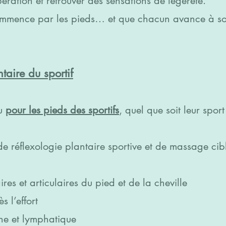
pération et retrouver des sensations de légèreté.
ommence par les pieds… et que chacun avance à s
taire du sportif
çu
pour les pieds des sportifs
, quel que soit leur sport
 réflexologie plantaire sportive et de massage cibl
res et articulaires du pied et de la cheville
s l’effort
ine et lymphatique