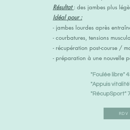
Résultat
: des jambes plus légè
Idéal pour :
- jambes lourdes après entraî
- courbatures, tensions muscula
- récupération post-course / m
- préparation à une nouvelle 
"Foulée libre" 
"Appuis vitalit
"RécupSport" 7
RDV