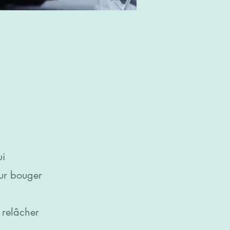
ui
our bouger
 relâcher