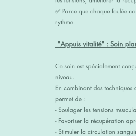
les tensions, améliorer la récu
✅️ Parce que chaque foulée c
rythme.
"Appuis vitalité" : Soin plan
Ce soin est spécialement con
niveau.
En combinant des techniques de
permet de :
- Soulager les tensions musculai
- Favoriser la récupération aprè
- Stimuler la circulation sangu