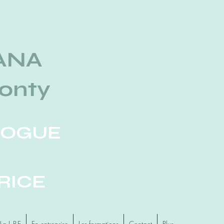
ANA
ronty
LOGUE
RICE
La L.P.E
En entreprise
Les formations
Contact
Plus