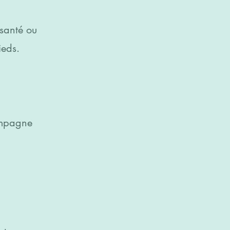
 santé ou
ieds.
compagne