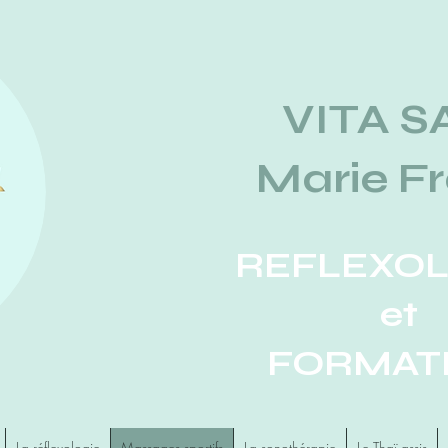
VITA S
Marie F
REFLEXO
et
FORMAT
La réflexologie
Massages sportifs
La sonothérapie
Le Thaï assis