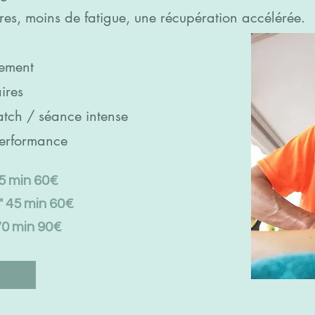
res, moins de fatigue, une récupération accélérée.
nement
ires
atch / séance intense
performance
45 min 60€
é" 45 min 60€
0 min 90€