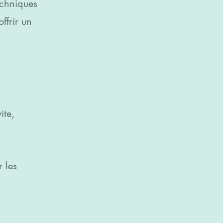
echniques
ffrir un
ite,
 les