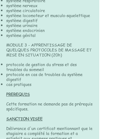
système respiratoire
système nerveux
système circulatoire
système locomoteur et musculo-squelettique
système digestif
système urinaire
système endocrinien
système génital
MODULE 3 - APPRENTISSAGE DE
QUELQUES PROTOCOLES DE MASSAGE ET
MISE EN SITUATION (20h)
protocole de gestion du stress et des
troubles du sommeil
protocole en cas de troubles du système
digestif
cas pratiques
PREREQUIS
Cette formation ne demande pas de prérequis
spécifiques.
SANCTION VISEE
Délivrance d'un certificat mentionnant que le
stagiaire a complété la formation et a
satisfait aux examens pratiques et