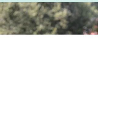
VITA SANA
Marie Fronty
22 rue Raoul Dufy
76600 LE HAVRE
06.29.85.00.73
RDV en ligne