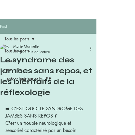
FORMATRICE
Post
Tous les posts
Marie Marinette
Tous les posts
8 févr.
2 min de lecture
Le syndrome des
sport
jambes sans repos, et
grossesse
l'enfant intérieur et la L.P.E
les bienfaits de la
réflexologie
➡️ C'EST QUOI LE SYNDROME DES 
JAMBES SANS REPOS ?
C'est un trouble neurologique et 
sensoriel caractérisé par un besoin 