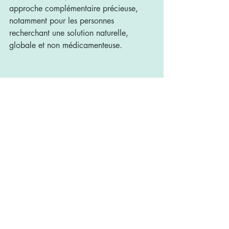
approche complémentaire précieuse, 
notamment pour les personnes 
recherchant une solution naturelle, 
globale et non médicamenteuse. 
Pour travailler sur ce problème, je te 
conseille le soin combiné 
RÉFLEXOLOGIE DORSALE ET 
PLANTAIRE 😊🧘‍♀️
Pour prendre RDV c'est sur PLANITY 